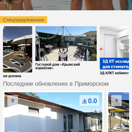
Спецпредложения
Гостевой дом «Крымский
кораблик»
3Д КЛКТ кабинет
ская долина
Последние обновления в Приморском
0.0