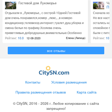
Гостевой дом Лукоморье
Час
Пр
Отдыхали в ,,Лукоморье,, с сестрой-10дней.Гостевой
Сначала хоте
дом очень понравился,номер ,,люкс,, ,в номере-
Но все насто
кондиционер,телевизор,интернет,туалет,душ,уборка и
остались на 
смена белья по графику.Хозяева очень
спокойное ме
приветливые,добродушные,внимательные.Особенно
были с пито
хочется поблагодарить Руслана за предоставление
Персик ! На
Рейтинг:
10.0
Елена (Липецк)
Рейтинг:
10.0
12-08-2020
трансфера.Спасибо за отдых!
Офелию ! На 
все отзывы
Контакты
Условия размещения
Правила размещения отзывов
Карта сайта
© CitySN, 2016 - 2026 г. Любое копирование с сайта
запрещено!