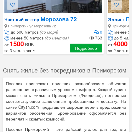
Морозова 72
Пе
Частный сектор
Эллинг
Приморский ул.Морозова 72
Приморский
до 500 метров
(до моря)
0
менее 5
менее 50 метров
(до центра)
763
до 5 км.
1500
4000
от
RUB
от
R
Подробнее
за 3 чел. в авг
за 2 чел. в 
Снять жилье без посредников в Приморском
Поселок привлекает приезжих разнообразием объектов
размещения с различным уровнем комфорта. Каждый турист
может снять жилье в Приморском (Феодосия), полностью
соответствующее заявленным требованиям и достатку. На
сайте Citysn.com представлен широкий перечь предложений
вариантов расселения. Бронирование оформляется без
переплат и скрытых комиссий.
Поселок Приморский - это райский уголок для тех, кто