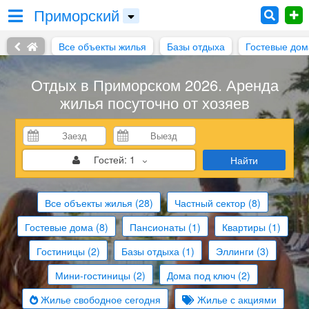
Приморский
Все объекты жилья
Базы отдыха
Гостевые дом
Отдых в Приморском 2026. Аренда
жилья посуточно от хозяев
Гостей:
1
Найти
Все объекты жилья
(28)
Частный сектор
(8)
Гостевые дома
(8)
Пансионаты
(1)
Квартиры
(1)
Гостиницы
(2)
Базы отдыха
(1)
Эллинги
(3)
Мини-гостиницы
(2)
Дома под ключ
(2)
Жилье свободное сегодня
Жилье с акциями