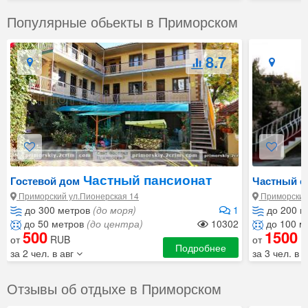
Популярные обьекты в Приморском
8.7
Частный пансионат
Гостевой дом
Частный с
Солнечный
Приморский ул.Пионерская 14
Приморский 
до 300 метров
(до моря)
1
до 200 м
до 50 метров
(до центра)
10302
до 100 м
500
1500
от
RUB
от
R
Подробнее
за 2 чел. в авг
за 3 чел. в 
Отзывы об отдыхе в Приморском