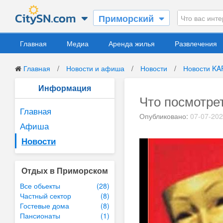
Приморский
Главная
Медиа
Аренда жилья
Развлечения
Главная
/
Новости и афиша
/
Новости
/
Новости KA
Информация
Что посмотре
Главная
Опубликовано:
07-07-20
Афиша
Новости
Отдых в Приморском
Все обьекты
(28)
Частный сектор
(8)
Гостевые дома
(8)
Пансионаты
(1)