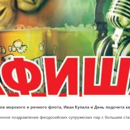
ов морского и речного флота, Иван Купала и День подсчета к
енное поздравление феодосийских супружеских пар с большим стаж