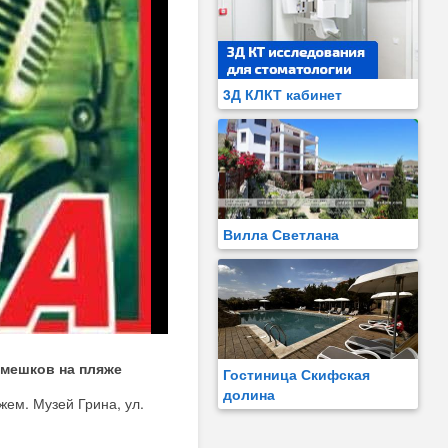
3Д КЛКТ кабинет
Вилла Светлана
амешков на пляже
Гостиница Скифская
долина
ем. Музей Грина, ул.