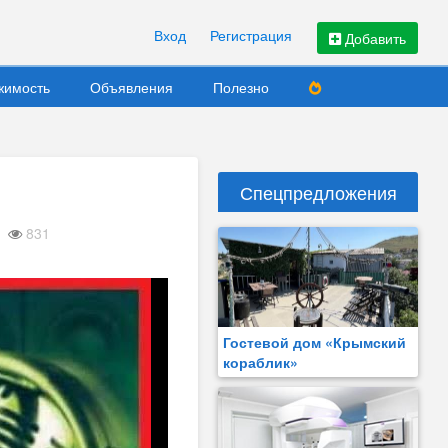
Вход
Регистрация
Добавить
жимость
Объявления
Полезно
Спецпредложения
831
Гостевой дом «Крымский
кораблик»