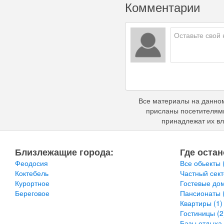
Комментарии
Все материалы на данном
присланы посетителями
принадлежат их вл
Близлежащие города:
Где остан
Феодосия
Все обьекты
Коктебель
Частный сек
Курортное
Гостевые до
Береговое
Пансионаты
Квартиры
(1)
Гостиницы
(2
Базы отдыха