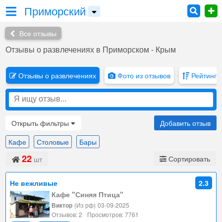
Приморский
Все отзывы
Отзывы о развлечениях в Приморском - Крым
Отзывы о развлечениях
Фото из отзывов
Рейтинг 
Открыть
фильтры
Добавить отзыв
Кафе
Столовые
Бары
22
Сортировать
шт
Не вежливые
2.3
Кафе "Синяя Птица"
Виктор
(Из рф)
03-09-2025
Отзывов: 2
Просмотров: 7761