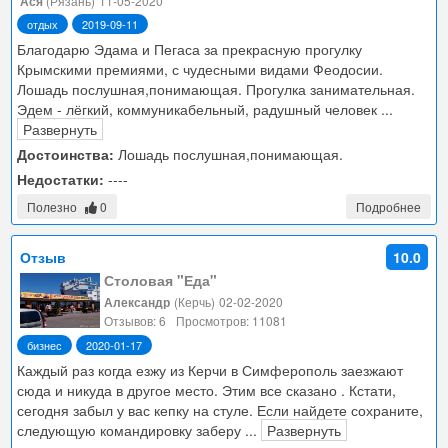
Ася
(Рязань)
11-05-2020
Феодосии
отдых
2019-09-11
Благодарю Эдама и Пегаса за прекрасную прогулку
Крымскими премиями, с чудесными видами Феодосии.
Лошадь послушная,понимающая. Прогулка занимательная.
Эдем - лёгкий, коммуникабельный, радушный человек
...
Развернуть
Достоинства:
Лошадь послушная,понимающая.
Недостатки:
----
Полезно
0
Подробнее
Отзыв
10.0
Столовая "Еда"
Александр
(Керчь)
02-02-2020
Отзывов: 6
Просмотров: 11081
бизнес
2020-01-17
Каждый раз когда езжу из Керчи в Симферополь заезжают
сюда и никуда в другое место. Этим все сказано . Кстати,
сегодня забыл у вас кепку на стуле. Если найдете сохраните,
следующую командировку заберу
...
Развернуть