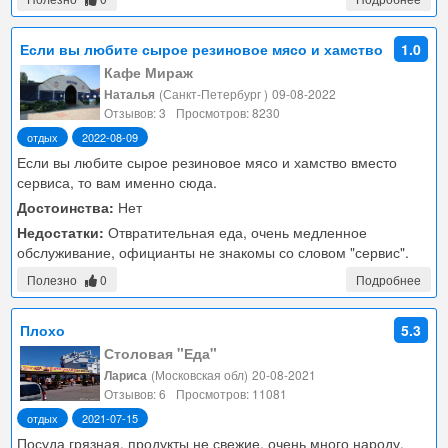
Если вы любите сырое резиновое мясо и хамство
1.0
вместо сервиса, то вам именно сюда.
Кафе Мираж
Наталья
(Санкт-Петербург )
09-08-2022
Отзывов: 3
Просмотров: 8230
отдых
2022-08-09
Если вы любите сырое резиновое мясо и хамство вместо
сервиса, то вам именно сюда.
Достоинства:
Нет
Недостатки:
Отвратительная еда, очень медленное
обслуживание, официанты не знакомы со словом "сервис".
Полезно
0
Подробнее
Плохо
5.3
Столовая "Еда"
Лариса
(Московская обл)
20-08-2021
Отзывов: 6
Просмотров: 11081
отдых
2021-07-15
Посуда грязная, продукты не свежие, очень много народу,