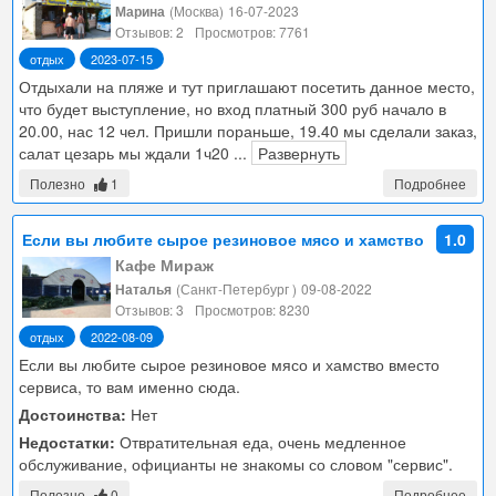
Марина
(Москва)
16-07-2023
Отзывов: 2
Просмотров: 7761
отдых
2023-07-15
Отдыхали на пляже и тут приглашают посетить данное место,
что будет выступление, но вход платный 300 руб начало в
20.00, нас 12 чел. Пришли пораньше, 19.40 мы сделали заказ,
салат цезарь мы ждали 1ч20
...
Развернуть
Полезно
1
Подробнее
Если вы любите сырое резиновое мясо и хамство
1.0
вместо сервиса, то вам именно сюда.
Кафе Мираж
Наталья
(Санкт-Петербург )
09-08-2022
Отзывов: 3
Просмотров: 8230
отдых
2022-08-09
Если вы любите сырое резиновое мясо и хамство вместо
сервиса, то вам именно сюда.
Достоинства:
Нет
Недостатки:
Отвратительная еда, очень медленное
обслуживание, официанты не знакомы со словом "сервис".
Полезно
0
Подробнее