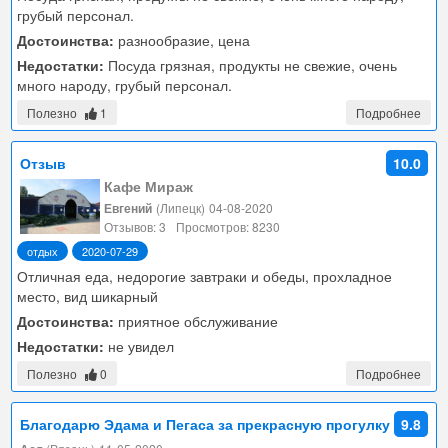
грубый персонал.
Достоинства:
разнообразие, цена
Недостатки:
Посуда грязная, продукты не свежие, очень
много народу, грубый персонал.
Полезно
1
Подробнее
Отзыв
10.0
Кафе Мираж
Евгений
(Липецк)
04-08-2020
Отзывов: 3
Просмотров: 8230
отдых
2020-07-29
Отличная еда, недорогие завтраки и обеды, прохладное
место, вид шикарный
Достоинства:
приятное обслуживание
Недостатки:
не увидел
Полезно
0
Подробнее
Благодарю Эдама и Пегаса за прекрасную прогулку
9.8
Крымскими премиями, с чудесными видами