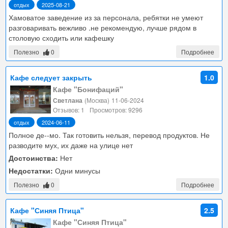
отдых
2025-08-21
Хамоватое заведение из за персонала, ребятки не умеют
разговаривать вежливо .не рекомендую, лучше рядом в
столовую сходить или кафешку
Полезно
0
Подробнее
Кафе следует закрыть
1.0
Кафе "Бонифаций"
Светлана
(Москва)
11-06-2024
Отзывов: 1
Просмотров: 9296
отдых
2024-06-11
Полное де--мо. Так готовить нельзя, перевод продуктов. Не
разводите мух, их даже на улице нет
Достоинства:
Нет
Недостатки:
Одни минусы
Полезно
0
Подробнее
Кафе "Синяя Птица"
2.5
Кафе "Синяя Птица"