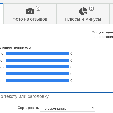
0
0
Фото из отзывов
Плюсы и минусы
Общая оцен
на основан
утешественников
но
0
шо
0
хо
0
0
о
0
Сортировать