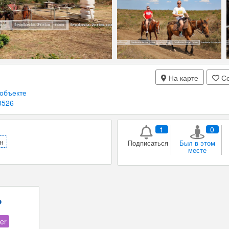
На карте
Со
объекте
0526
1
0
н
Подписаться
Был в этом
месте
er