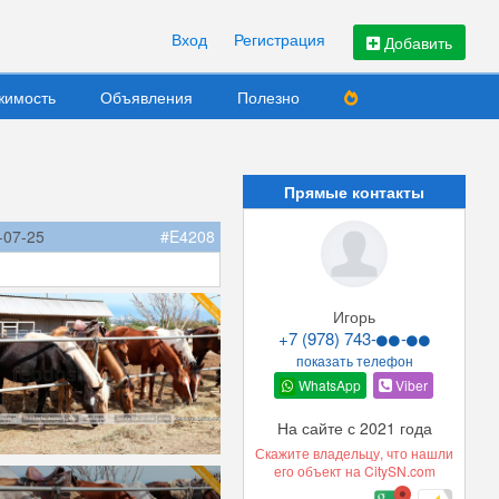
Вход
Регистрация
Добавить
жимость
Объявления
Полезно
Прямые контакты
-07-25
#E4208
Игорь
+7 (978) 743-
-
показать телефон
WhatsApp
Viber
На сайте с 2021 года
Скажите владельцу, что нашли
его объект на CitySN.com