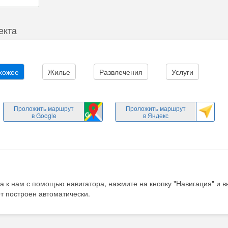
екта
хожее
Жилье
Развлечения
Услуги
Проложить маршрут
Проложить маршрут
в Google
в Яндекс
а к нам с помощью навигатора, нажмите на кнопку "Навигация" и 
т построен автоматически.