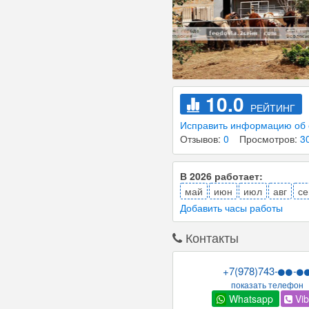
10.0
РЕЙТИНГ
Исправить информацию об 
Отзывов:
0
Просмотров:
3
В 2026 работает:
май
июн
июл
авг
се
Добавить часы работы
Контакты
+7(978)743-
-
показать телефон
Whatsapp
Vib