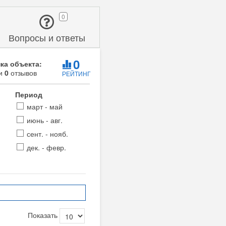
0
Вопросы и ответы
0
ка объекта:
ии
0
отзывов
РЕЙТИНГ
Период
март - май
июнь - авг.
сент. - нояб.
дек. - февр.
Показать