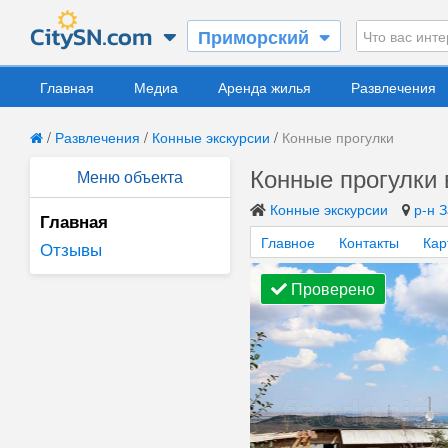
Приморский
Главная
Медиа
Аренда жилья
Развлечения
/
Развлечения
/
Конные экскурсии
/
Конные прогулки
Конные прогулки
Меню объекта
Конные экскурсии
р-н 
Главная
Главное
Контакты
Кар
Отзывы
Проверено